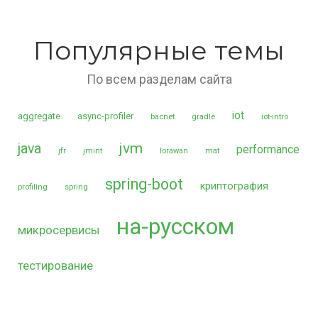
Популярные темы
По всем разделам сайта
iot
aggregate
async-profiler
bacnet
gradle
iot-intro
jvm
java
performance
jfr
jmint
lorawan
mat
spring-boot
криптография
profiling
spring
на-русском
микросервисы
тестирование