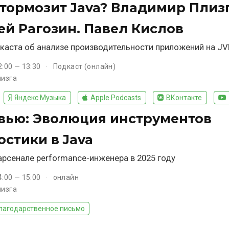
 тормозит Java? Владимир Плизг
ей Рагозин. Павел Кислов
каста об анализе производительности приложений на J
2:00 — 13:30
Подкаст (онлайн)
лизга
Яндекс.Музыка
Apple Podcasts
ВКонтакте
вью: Эволюция инструментов
остики в Java
арсенале performance-инженера в 2025 году
4:00 — 15:00
онлайн
лизга
лагодарственное письмо