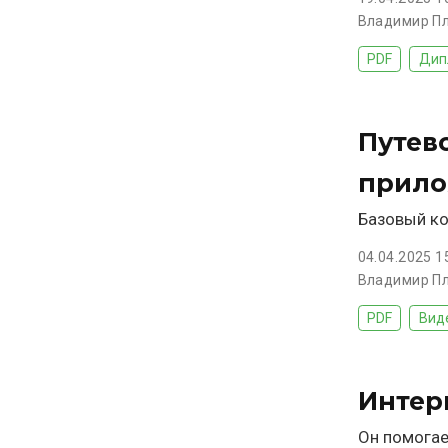
Владимир П
PDF
Дип
Путев
прило
Базовый ко
04.04.2025 1
Владимир П
PDF
Вид
Интер
Он помогае