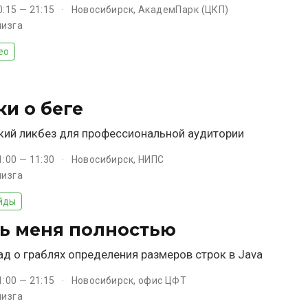
0:15 — 21:15
Новосибирск, АкадемПарк (ЦКП)
лизга
ео
ки о беге
ий ликбез для профессиональной аудитории
1:00 — 11:30
Новосибирск, НИПС
лизга
йды
ь меня полностью
д о граблях определения размеров строк в Java
1:00 — 21:15
Новосибирск, офис ЦФТ
лизга