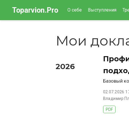
Toparvion.Pro
О себе
Выступления
Тр
Мои докл
Профи
2026
подхо
Базовый ко
02.07.2026 1
Владимир П
PDF