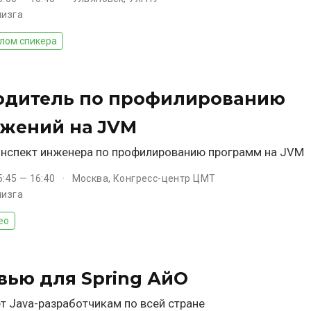
лизга
лом спикера
одитель по профилированию
жений на JVM
нспект инженера по профилированию программ на JVM
5:45 — 16:40
Москва, Конгресс-центр ЦМТ
лизга
ео
вью для Spring АйО
т Java-разработчикам по всей стране