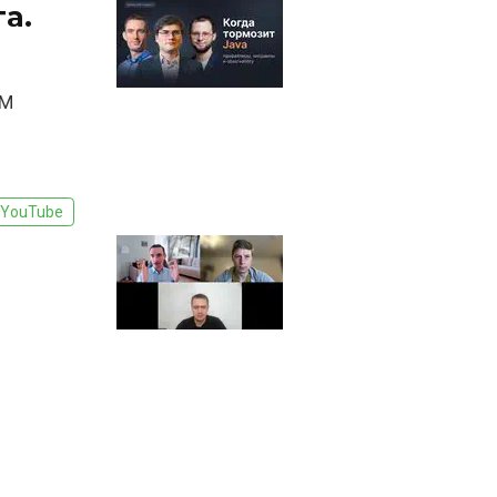
а.
VM
YouTube