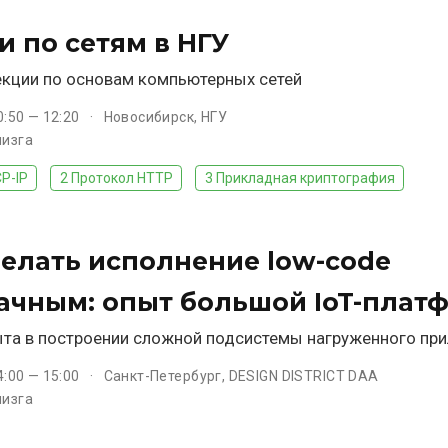
и по сетям в НГУ
кции по основам компьютерных сетей
0:50 — 12:20
Новосибирск, НГУ
лизга
P-IP
2 Протокол HTTP
3 Прикладная криптография
делать исполнение low-code
ачным: опыт большой IoT-плат
та в построении сложной подсистемы нагруженного пр
4:00 — 15:00
Санкт-Петербург, DESIGN DISTRICT DAA
лизга