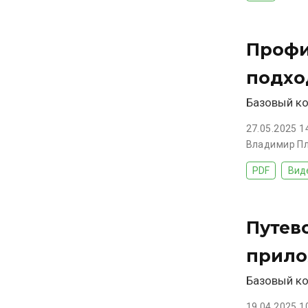
Профи
подхо
Базовый ко
27.05.2025 1
Владимир П
PDF
Вид
Путев
прило
Базовый ко
19.04.2025 1