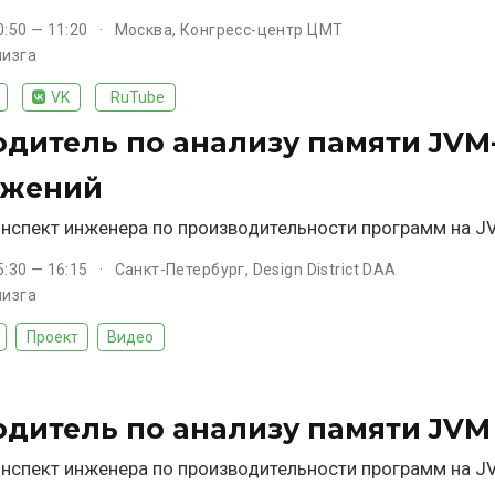
0:50 — 11:20
Москва, Конгресс-центр ЦМТ
лизга
VK
RuTube
одитель по анализу памяти JVM
ожений
нспект инженера по производительности программ на J
5:30 — 16:15
Санкт-Петербург, Design District DAA
лизга
Проект
Видео
одитель по анализу памяти JVM
нспект инженера по производительности программ на J