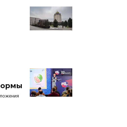
формы
иложения