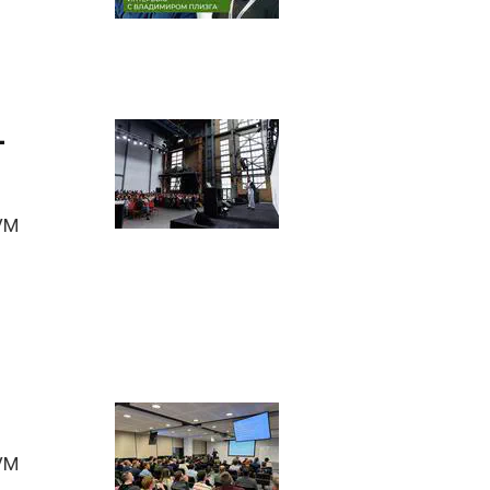
-
VM
VM