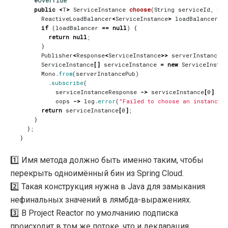
@Override
public
<
T
>
ServiceInstance
choose
(
String
serviceId
,
Req
ReactiveLoadBalancer
<
ServiceInstance
>
loadBalancer
=
if
(
loadBalancer
==
null
)
{
return
null
;
}
Publisher
<
Response
<
ServiceInstance
>>
serverInstancePu
ServiceInstance
[]
serviceInstance
=
new
ServiceInstan
Mono
.
from
(
serverInstancePub
)
.
subscribe
(
serviceInstanceResponse
->
serviceInstance
[
0
]
=
oops
->
log
.
error
(
"Failed to choose an instance"
return
serviceInstance
[
0
]
;
}
};
}
1️⃣ Имя метода должно быть именно таким, чтобы
перекрыть одноимённый бин из Spring Cloud.
2️⃣ Такая конструкция нужна в Java для замыкания
нефинальных значений в лямбда-выражениях.
3️⃣ В Project Reactor по умолчанию подписка
происходит в том же потоке, что и декларация