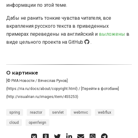
информации по этой теме.
Дабы не ранить тонкие чувства читателя, все
вкрапления русского текста в приведенных
примерах переведены на английский и
выложены
в
виде цельного проекта на GitHub
.
О картинке
[© РИА Новости / Вячеслав Рунов]
(https://ria.ru/docs/about/copyright.html) / [Перейти в фотобанк]
(http://visualrian.ru/images/item/455253)
spring
reactor
servlet
webmvc
webflux
cloud
openfeign