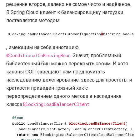
решение второе, далеко не самое чисто и надёжное.
В Spring Cloud клиент к балансировщику нагрузки
поставляется методом:
BlockingLoadBalancerClientAutoConfiguration
#
blockingLoadBala
, имеющим на себе аннотацию
@ConditionalOnMissingBean
. Значит, проблемный
библиотечный бин можно перекрыть своим. И хотя
каноны ООП завещают нам предпочитать
наследованию делегирование, здесь для простоты и
краткости приведён грязный хак с
переопределением одного метода в наследнике
класса
BlockingLoadBalancerClient
:
@Bean
public
LoadBalancerClient
blockingLoadBalancerClient
(
LoadBalancerClientFactory
loadBalancerClientFactory
,
Load
return
new
BlockingLoadBalancerClient
(
loadBalancerClient