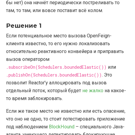
бы нет) она начнёт периодически постреливать то
там, то там, или вовсе поставит всё колом.
Решение 1
Если потенциальное место вызова OpenFeign-
клиента известно, то его нужно локализовать
относительно реактивного конвейера и приправить
вызов оператором
.subscribeOn(Schedulers.boundedElastic())
или
.publishOn(Schedulers.boundedElastic())
. Это
позволит Reactor’у аллоцировать под вызов
отдельный поток, который будет
не жалко
на какое-
то время заблокировать.
Если же такое место не известно или есть опасение,
что оно не одно, то стоит потестировать приложение
под наблюдением
BlockHound
– специального Java-
агента, умеющего детектировать блокирующие