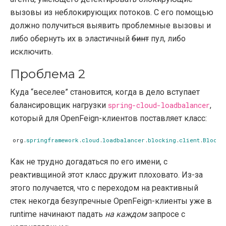
вызовы из неблокирующих потоков. С его помощью
должно получиться выявить проблемные вызовы и
либо обернуть их в эластичный
бинт
пул, либо
исключить.
Проблема 2
Куда “веселее” становится, когда в дело вступает
балансировщик нагрузки
spring-cloud-loadbalancer
,
который для OpenFeign-клиентов поставляет класс:
org
.
springframework
.
cloud
.
loadbalancer
.
blocking
.
client
.
Blocki
Как не трудно догадаться по его имени, с
реактивщиной этот класс дружит плоховато. Из-за
этого получается, что с переходом на реактивный
стек некогда безупречные OpenFeign-клиенты уже в
runtime начинают падать
на каждом
запросе с