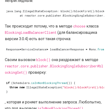
неприглядным:
Так происходит потому, что в методе
choose
класса
BlockingLoadBalancerClient
(для балансировщика
версии 3.0.4) есть вот такая строчка:
Response
<
ServiceInstance
>
loadBalancerResponse
=
Mono
.
from
(
lo
Своим вызовом
block()
она раздражает в методе
reactor.core.publisher.BlockingSingleSubscriber#bl
ockingGet()
проверку:
if
(
Schedulers
.
isInNonBlockingThread
())
{
throw
new
IllegalStateException
(
"block()/blockFirst()/block
}
, которая и роняет выполнение запроса. Любопытно,
что под вызовом
isInNonBlockingThread()