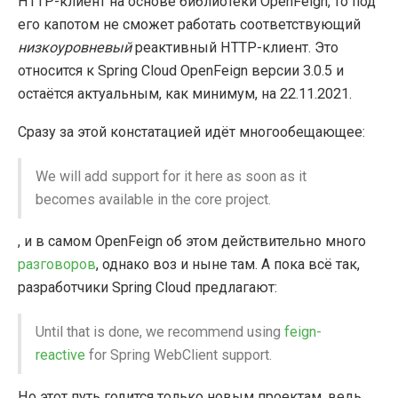
HTTP-клиент на основе библиотеки OpenFeign, то под
его капотом не сможет работать соответствующий
низкоуровневый
реактивный HTTP-клиент. Это
относится к Spring Cloud OpenFeign версии 3.0.5 и
остаётся актуальным, как минимум, на 22.11.2021.
Сразу за этой констатацией идёт многообещающее:
We will add support for it here as soon as it
becomes available in the core project.
, и в самом OpenFeign об этом действительно много
разговоров
, однако воз и ныне там. А пока всё так,
разработчики Spring Cloud предлагают:
Until that is done, we recommend using
feign-
reactive
for Spring WebClient support.
Но этот путь годится только новым проектам, ведь