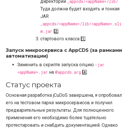
директории
_appcds/<appName>/lib/
Туда должна будет входить и тонкая
JAR
_appcds/<appName>/lib/<appName>.sli
m.jar
2️⃣
стартового класса 1️⃣
Запуск микросервиса с AppCDS (за рамками
автоматизации)
Заменить в скрипте запуска опцию
-jar
<appName>.jar
на
@appcds.arg
4️⃣
Статус проекта
Основная разработка jCuDoS завершена, я опробовал
его на тестовом парке микросервисов и получил
предварительные результаты. Для полноценного
применения его необходимо более тщательно
протестировать и снабдить документацией. Однако