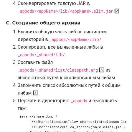
Сконвертировать толстую JAR в
_appcds/<appName>/lib/<appName>.slim.jar
2️⃣
C. Создание общего архива
Выявить общую часть либ по листингам
директорий в
_appcds/<appName>/lib/
Скопировать все выявленные либы в
_appcds/_shared/lib/
Составить файл
_appcds/_shared/list/classpath.arg
5️⃣ из
абсолютных путей к скопированным либам
Запомнить список абсолютных путей к общим
либам 3️⃣
Перейти в директорию
_appcds
и выполнить
там:
java -Xshare:dump 
     -XX:SharedClassListFile
=
_shared/list/classes.list 
     -XX:SharedArchiveFile
=
_shared/jsa/classes.jsa 