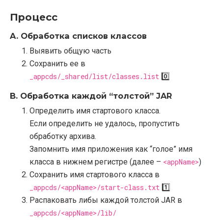
Процесс
A. Обработка списков классов
Выявить общую часть
Сохранить ее в
_appcds/_shared/list/classes.list
0️⃣
B. Обработка каждой “толстой” JAR
Определить имя стартового класса.
Если определить не удалось, пропустить
обработку архива.
Запомнить имя приложения как “голое” имя
класса в нижнем регистре (далее –
<appName>
)
Сохранить имя стартового класса в
_appcds/<appName>/start-class.txt
1️⃣
Распаковать либы каждой толстой JAR в
_appcds/<appName>/lib/