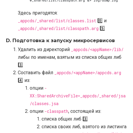
     @_shared/list/classpath.arg 
&
Здесь пригодятся:
_appcds/_shared/list/classes.list
0️⃣ и
_appcds/_shared/list/classpath.arg
5️⃣
D. Подготовка к запуску микросервисов
Удалить из директорий
_appcds/<appName>/lib/
либы по именам, взятым из списка общих либ
3️⃣
Составить файл
_appcds/<appName>/appcds.arg
4️⃣ из:
опции
-
XX:SharedArchiveFile=_appcds/_shared/jsa
/classes.jsa
опции
-classpath
, состоящей из:
списка общих либ 3️⃣
списка своих либ, взятого из листинга