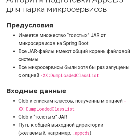
для парка микросервисов
Предусловия
Имеется множество “толстых” JAR от
микросервисов на Spring Boot
Все JAR-файлы имеют общий корень файловой
системы
Все микросервисы были хотя бы раз запущены
с опцией
-XX:DumpLoadedClassList
Входные данные
Glob к спискам классов, полученным опцией
-
XX:DumpLoadedClassList
Glob к “толстым” JAR
Путь к общей выходной директории
(желаемый, например,
_appcds
)