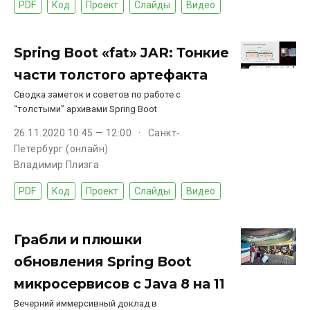
PDF
Код
Проект
Слайды
Видео
Spring Boot «fat» JAR: Тонкие
части толстого артефакта
Сводка заметок и советов по работе с
“толстыми” архивами Spring Boot
26.11.2020 10:45 — 12:00
Санкт-
Петербург (онлайн)
Владимир Плизга
PDF
Код
Проект
Слайды
Видео
Грабли и плюшки
обновления Spring Boot
микросервисов с Java 8 на 11
Вечерний иммерсивный доклад в