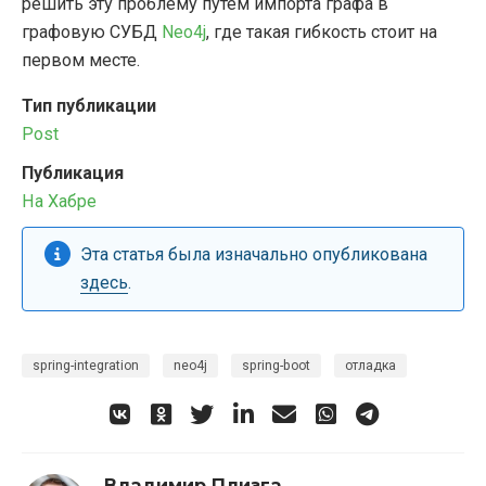
решить эту проблему путем импорта графа в
графовую СУБД
Neo4j
, где такая гибкость стоит на
первом месте.
Тип публикации
Post
Публикация
На Хабре
Эта статья была изначально опубликована
здесь
.
spring-integration
neo4j
spring-boot
отладка
Владимир Плизга