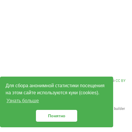
© Владимир Плизгá 2026. Контент опубликован под лицензией
CC BY
Для сбора анонимной статистики посещения
NC ND 4.0
.
на этом сайте используются куки (cookies).
Узнать больше
Published with
Hugo Blox Builder
— the free,
open source
website builder
that empowers creators.
Понятно