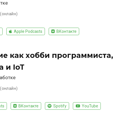
отке
 (онлайн)
Apple Podcasts
ВКонтакте
е как хобби программиста,
 и IoT
работке
 (онлайн)
sts
ВКонтакте
Spotify
YouTube