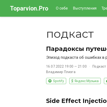
Toparvion.Pro
О себе
Выступления
Тр
подкаст
Парадоксы путеш
Эпизод подкаста об ошибках в 
16.07.2022 19:00 — 21:00
Подкаст
Владимир Плизга
Spotify
Яндекс.Музыка
Side Effect Inject