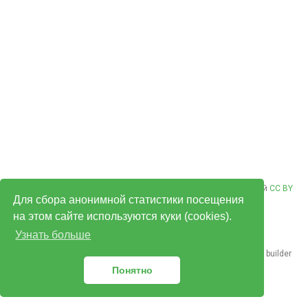
© Владимир Плизгá 2026. Контент опубликован под лицензией
CC BY
Для сбора анонимной статистики посещения
NC ND 4.0
.
на этом сайте используются куки (cookies).
Узнать больше
Published with
Hugo Blox Builder
— the free,
open source
website builder
that empowers creators.
Понятно