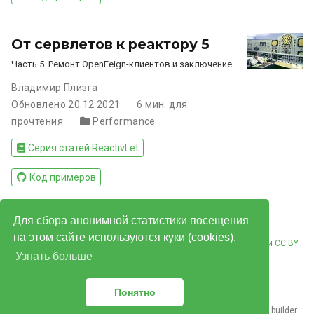
От сервлетов к реактору 5
Часть 5. Ремонт OpenFeign-клиентов и заключение
Владимир Плизга
Обновлено 20.12.2021
6 мин. для
прочтения
Performance
Серия статей ReactivLet
Код примеров
Для сбора анонимной статистики посещения
на этом сайте используются куки (cookies).
© Владимир Плизгá 2026. Контент опубликован под лицензией
CC BY
Узнать больше
NC ND 4.0
.
Понятно
Published with
Hugo Blox Builder
— the free,
open source
website builder